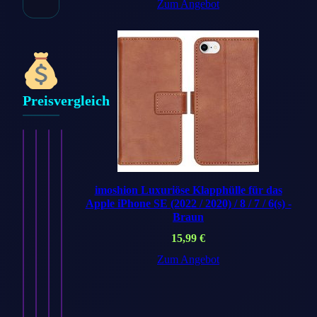
Zum Angebot
Preisvergleich
imoshion Luxuriöse Klapphülle für das
Apple iPhone SE (2022 / 2020) / 8 / 7 / 6(s) -
Braun
imoshion
imoshion
imoshion
imoshion
15,99
€
Silikon
Silikon-
Silikon-
Silikon
Sportarmband
Zum Angebot
Armband⁺
Armband⁺
Sport⁺
für
für
für
Armband
Apple
Apple
Apple
für
Watch
Watch
Watch
Apple
|
|
|
Watch
44/45/46/49…
38/40/41/42
44/45/46/49
|