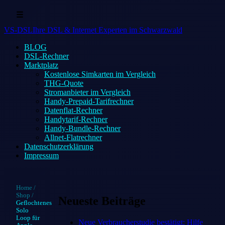
☰
VS-DSL
Ihre DSL & Internet Experten im Schwarzwald
BLOG
DSL-Rechner
Marktplatz
Kostenlose Simkarten im Vergleich
THG-Quote
Stromanbieter im Vergleich
Handy-Prepaid-Tarifrechner
Datenflat-Rechner
Handytarif-Rechner
Handy-Bundle-Rechner
Allnet-Flatrechner
Datenschutzerklärung
Impressum
Home
/
Shop
/
Neueste Beiträge
Geflochtenes
Solo
Loop für
Neue Verbraucherstudie bestätigt: Hilfe