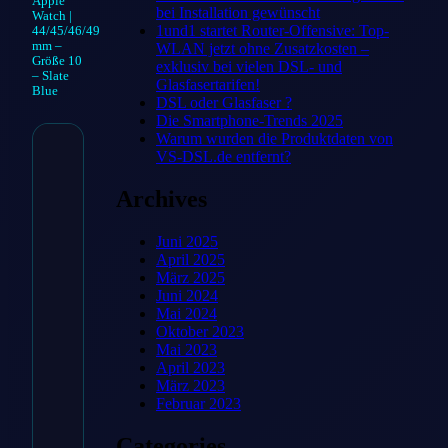
Apple
bei Installation gewünscht
Watch |
1und1 startet Router-Offensive: Top-
44/45/46/49
mm –
WLAN jetzt ohne Zusatzkosten –
Größe 10
exklusiv bei vielen DSL- und
– Slate
Glasfasertarifen!
Blue
DSL oder Glasfaser ?
Die Smartphone-Trends 2025
Warum wurden die Produktdaten von
VS-DSL.de entfernt?
Geflochtenes Solo
Archives
Loop für Apple
Watch |
Juni 2025
April 2025
44/45/46/49 mm –
März 2025
Juni 2024
Größe 10 – Slate
Mai 2024
Oktober 2023
Blue
Mai 2023
April 2023
39,99
€
März 2023
Februar 2023
Categories