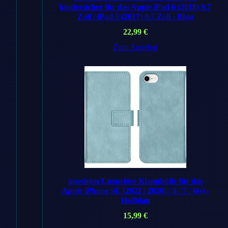
DE
Angebot
kindersicher für das Apple iPad 6 (2018) 9.7
Zoll / iPad 5 (2017) 9.7 Zoll - Blau
Handyhuellen
Shop
DE
22,99
€
Preis
39,99 €
Zum Angebot
Versand
✓ Kostenlos
Zum Angebot
→
amazon
.de
Auf Amazon
suchen →
* Affiliate-Links. Preise inkl.
MwSt., ggf. zzgl. Versand.
imoshion Luxuriöse Klapphülle für das
Apple iPhone SE (2022 / 2020) / 8 / 7 / 6(s) -
Hellblau
Artikelnummer: 194253290216
15,99
€
Kategorie:
Apple