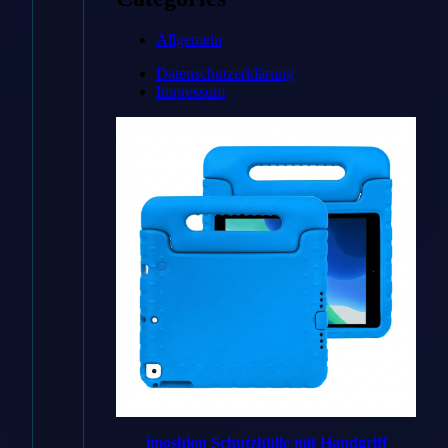
Zum
Allgemein
Angebot
Datenschutzerklärung
→
Impressum
* Affiliate-Link
Preisvergleich
Handyhuellen
✓ Bestes
imoshion Schutzhülle mit Handgriff