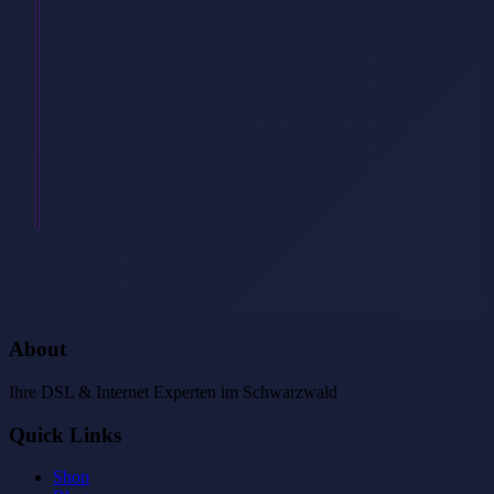
Glasfaser?
Ist
es
egal,
welche
Technik
man
hat,
…
Weiterlesen
→
About
Ihre DSL & Internet Experten im Schwarzwald
Quick Links
Shop