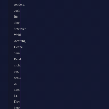
sondern
auch
für
eine
bewusste
Wahl.
Achtung:
Dehne
dein
Band
nicht
aus,
wenn
es
nass
ist.
Dies
kann