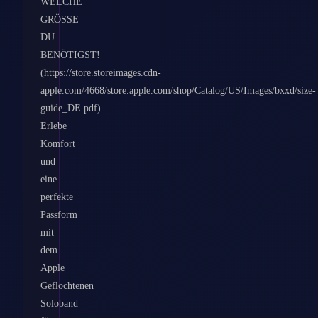
WELCHE
GRÖSSE
DU
BENÖTIGST!
(https://store.storeimages.cdn-
apple.com/4668/store.apple.com/shop/Catalog/US/Images/bxxd/size-
guide_DE.pdf)
Erlebe
Komfort
und
eine
perfekte
Passform
mit
dem
Apple
Geflochtenen
Soloband