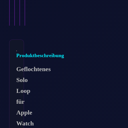
8,99
€
mm…
mm…
…
8,99
8,99
€
8,99
€
€
Ansehen
Ansehen
Ansehen
Ansehen
→
→
→
→
Produktbeschreibung
Geflochtenes
Solo
Loop
für
Apple
Watch