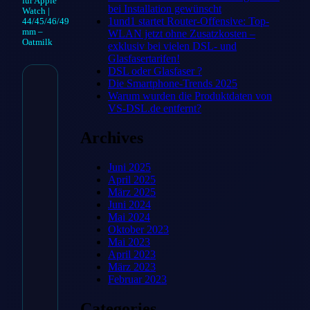
für Apple
bei Installation gewünscht
Watch |
1und1 startet Router-Offensive: Top-
44/45/46/49
mm –
WLAN jetzt ohne Zusatzkosten –
Oatmilk
exklusiv bei vielen DSL- und
Glasfasertarifen!
DSL oder Glasfaser ?
Die Smartphone-Trends 2025
Sport Loop
Warum wurden die Produktdaten von
VS-DSL.de entfernt?
Armband für
Archives
Apple Watch |
44/45/46/49 mm –
Juni 2025
April 2025
Oatmilk
März 2025
Juni 2024
Mai 2024
54,99
€
Oktober 2023
Mai 2023
April 2023
März 2023
Februar 2023
Zum
Angebot
Categories