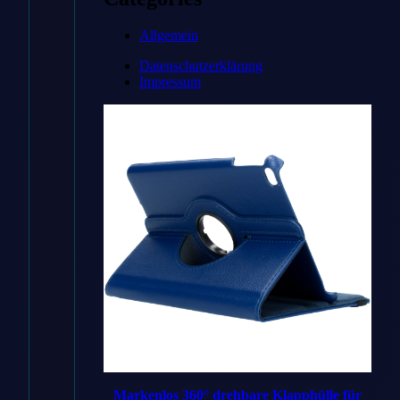
→
Allgemein
Datenschutzerklärung
Impressum
* Affiliate-Link
Preisvergleich
Handyhuellen
✓ Bestes
DE
Angebot
Handyhuellen
Shop
DE
Markenlos 360° drehbare Klapphülle für