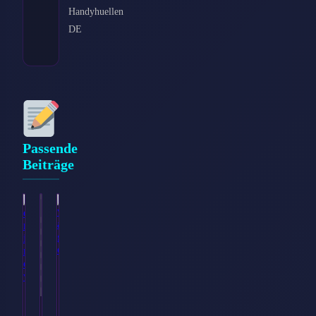
Handyhuellen
DE
Passende
Beiträge
Warum
Neue
1und1