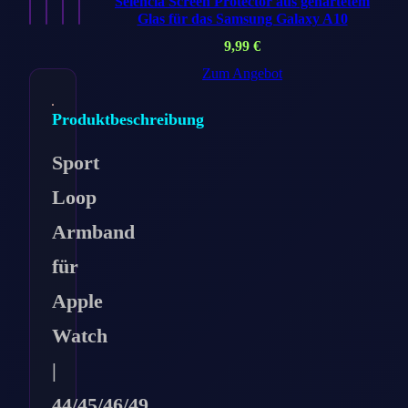
Selencia Screen Protector aus gehärtetem
Glas für das Samsung Galaxy A10
9,99
€
Zum Angebot
Produktbeschreibung
Sport
Loop
Armband
für
Apple
Watch
|
44/45/46/49