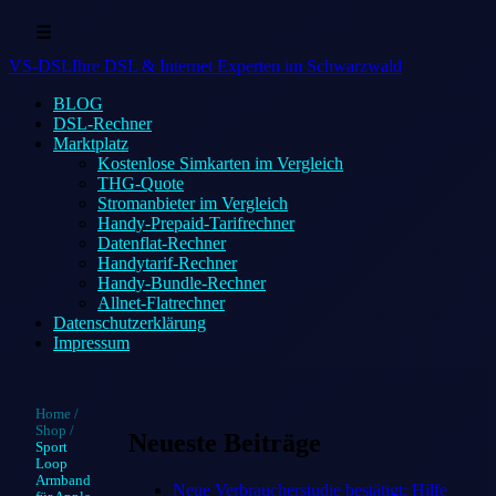
☰
VS-DSL
Ihre DSL & Internet Experten im Schwarzwald
BLOG
DSL-Rechner
Marktplatz
Kostenlose Simkarten im Vergleich
THG-Quote
Stromanbieter im Vergleich
Handy-Prepaid-Tarifrechner
Datenflat-Rechner
Handytarif-Rechner
Handy-Bundle-Rechner
Allnet-Flatrechner
Datenschutzerklärung
Impressum
Home
/
Shop
/
Neueste Beiträge
Sport
Loop
Armband
Neue Verbraucherstudie bestätigt: Hilfe