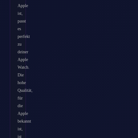
Apple
ist,
passt
es
perfekt
zu
deiner
Apple
Watch.
Die
hohe
Qualität,
für
die
Apple
bekannt
ist,
ist