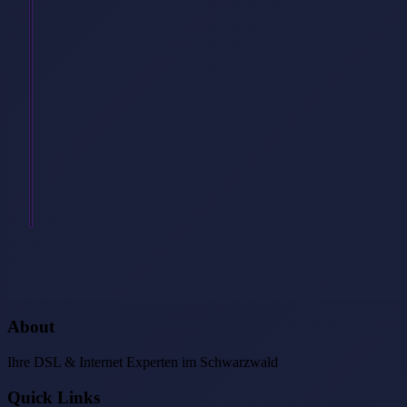
DSL
oder
Glasfaser?
Ist
es
egal,
welche
Technik
man
hat,
…
Weiterlesen
→
About
Ihre DSL & Internet Experten im Schwarzwald
Quick Links