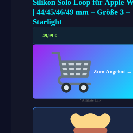
Silikon Solo Loop für Apple 
| 44/45/46/49 mm – Größe 3 –
Starlight
49,99
€
Zum Angebot →
* Affiliate-Link