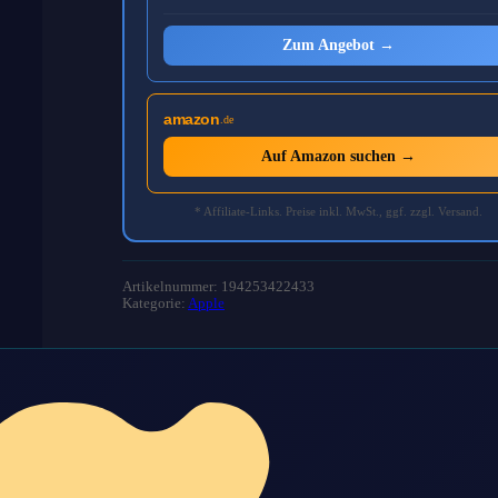
Zum Angebot →
amazon
.de
Auf Amazon suchen →
* Affiliate-Links. Preise inkl. MwSt., ggf. zzgl. Versand.
Artikelnummer: 194253422433
Kategorie:
Apple