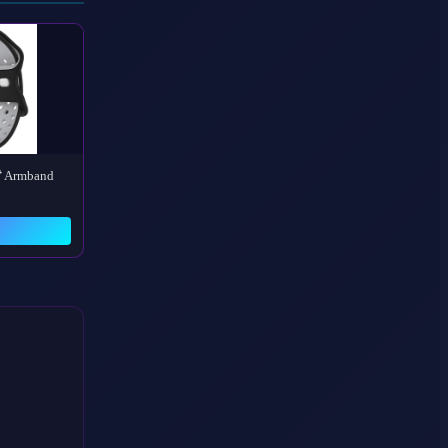
t⁺ Armband
→