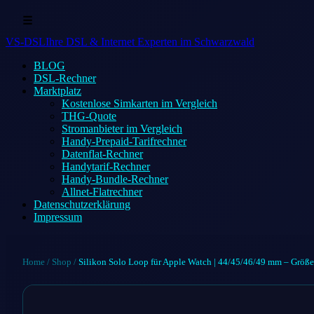
☰
VS-DSL
Ihre DSL & Internet Experten im Schwarzwald
BLOG
DSL-Rechner
Marktplatz
Kostenlose Simkarten im Vergleich
THG-Quote
Stromanbieter im Vergleich
Handy-Prepaid-Tarifrechner
Datenflat-Rechner
Handytarif-Rechner
Handy-Bundle-Rechner
Allnet-Flatrechner
Datenschutzerklärung
Impressum
Home
/
Shop
/
Silikon Solo Loop für Apple Watch | 44/45/46/49 mm – Größe 