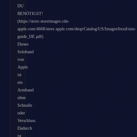
DU
BENÖTIGST!
(https://store.storeimages.cdn-
apple.com/4668/store.apple.com/shop/Catalog/US/Images/bxxd/size-
guide_DE.pdf)
Dieses
Soloband
von
Apple
ist
ein
Armband
ohne
Schnalle
oder
Verschluss.
Dadurch
ist