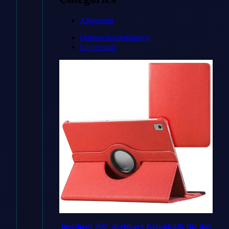
Zum
Angebot
Allgemein
→
Datenschutzerklärung
Impressum
* Affiliate-Link
Preisvergleich
Handyhuellen
✓ Bestes
DE
Angebot
imoshion 360° drehbare Klapphülle für das
Handyhuellen