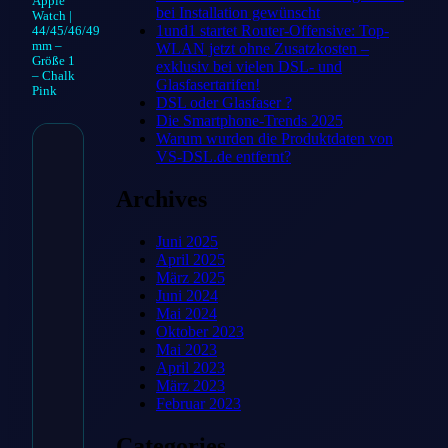
Apple
bei Installation gewünscht
Watch |
1und1 startet Router-Offensive: Top-
44/45/46/49
mm –
WLAN jetzt ohne Zusatzkosten –
Größe 1
exklusiv bei vielen DSL- und
– Chalk
Glasfasertarifen!
Pink
DSL oder Glasfaser ?
Die Smartphone-Trends 2025
Warum wurden die Produktdaten von
VS-DSL.de entfernt?
Silikon Solo Loop
Archives
für Apple Watch |
44/45/46/49 mm –
Juni 2025
April 2025
Größe 1 – Chalk
März 2025
Juni 2024
Pink
Mai 2024
Oktober 2023
Mai 2023
49,99
€
April 2023
März 2023
Februar 2023
Categories