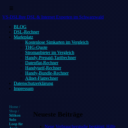
☰
VS-DSL
Ihre DSL & Internet Experten im Schwarzwald
BLOG
DSL-Rechner
Marktplatz
Kostenlose Simkarten im Vergleich
THG-Quote
Stromanbieter im Vergleich
Handy-Prepaid-Tarifrechner
Datenflat-Rechner
Handytarif-Rechner
Handy-Bundle-Rechner
Allnet-Flatrechner
Datenschutzerklärung
Impressum
Home
/
Shop
/
Neueste Beiträge
Silikon
Solo
Loop für
Neue Verbraucherstudie bestätigt: Hilfe