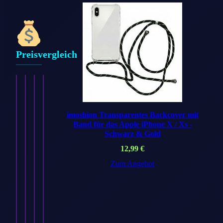
Preisvergleich
imoshion Transparentes Backcover mit
Band für das Apple iPhone X / Xs -
Schwarz & Gold
12,99
€
imoshion
imoshion
imoshion
imoshion
Silikon
Silikon
Silikon
Silikon-
Zum Angebot
Sport⁺
Sport⁺
Sport⁺
Armband⁺
Armband
Armband
Armband
für
für
für
für
Apple
Apple
Apple
Apple
Watch
Watch
Watch
Watch
|
|
|
|
38/40/41/42
…
…
…
mm…
8,99
8,99
€
8,99
€
8,99
€
€