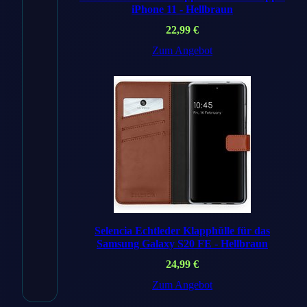
Shop
iPhone 11 - Hellbraun
DE
Preis
21,99 €
22,99
€
Versand
✓ Kostenlos
Zum Angebot
Zum Angebot
→
amazon
.de
Auf Amazon
suchen →
* Affiliate-Links. Preise inkl.
MwSt., ggf. zzgl. Versand.
Selencia Echtleder Klapphülle für das
Samsung Galaxy S20 FE - Hellbraun
24,99
€
Artikelnummer: 194253724254
Kategorie:
Apple
Zum Angebot