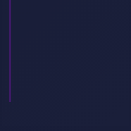
Glasfaser
?
08/06/2025
DSL
oder
Glasfaser?
Ist
es
egal,
welche
Technik
man
hat,
…
Weiterlesen
→