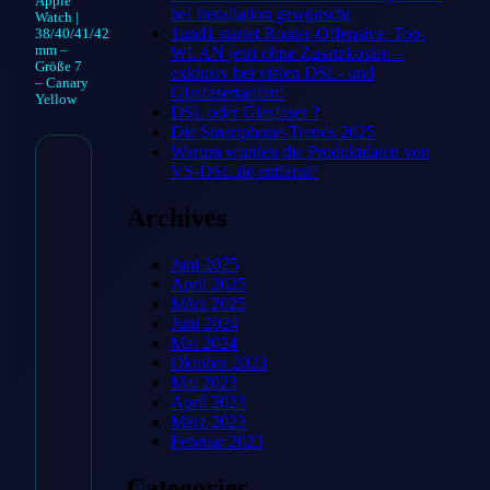
Apple
bei Installation gewünscht
Watch |
1und1 startet Router-Offensive: Top-
38/40/41/42
mm –
WLAN jetzt ohne Zusatzkosten –
Größe 7
exklusiv bei vielen DSL- und
– Canary
Glasfasertarifen!
Yellow
DSL oder Glasfaser ?
Die Smartphone-Trends 2025
Warum wurden die Produktdaten von
VS-DSL.de entfernt?
Silikon Solo Loop
Archives
für Apple Watch |
38/40/41/42 mm –
Juni 2025
April 2025
Größe 7 – Canary
März 2025
Juni 2024
Yellow
Mai 2024
Oktober 2023
Mai 2023
21,99
€
April 2023
März 2023
Februar 2023
Categories