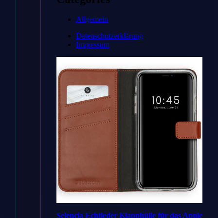
Zum
Angebot
Allgemein
→
Datenschutzerklärung
Impressum
* Affiliate-Link
Preisvergleich
Handyhuellen
✓ Bestes
DE
Angebot
Selencia Echtleder Klapphülle für das Apple
Handyhuellen