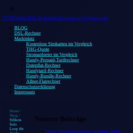
☰
VS-DSL
Ihre DSL & Internet Experten im Schwarzwald
BLOG
DSL-Rechner
Marktplatz
Kostenlose Simkarten im Vergleich
THG-Quote
Stromanbieter im Vergleich
Handy-Prepaid-Tarifrechner
Datenflat-Rechner
Handytarif-Rechner
Handy-Bundle-Rechner
Allnet-Flatrechner
Datenschutzerklärung
Impressum
Home
/
Shop
/
Neueste Beiträge
Silikon
Solo
Loop für
Neue Verbraucherstudie bestätigt: Hilfe