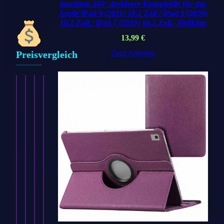
imoshion 360° drehbare Klapphülle für das
Apple iPad 9 (2021) 10.2 Zoll / iPad 8 (2020)
10.2 Zoll / iPad 7 (2019) 10.2 Zoll - Hellblau
13,99
€
Zum Angebot
Preisvergleich
imoshion
imoshion
imoshion
imoshion
Silikon
Silikon-
Silikon-
Silikon
Sportarmband
Armband⁺
Armband⁺
Sport⁺
für
für
für
Armband
Apple
Apple
Apple
für
Watch
Watch
Watch
Apple
|
|
|
Watch
44/45/46/49…
38/40/41/42
44/45/46/49
|
8,99
€
mm…
mm…
…
8,99
8,99
€
8,99
€
€