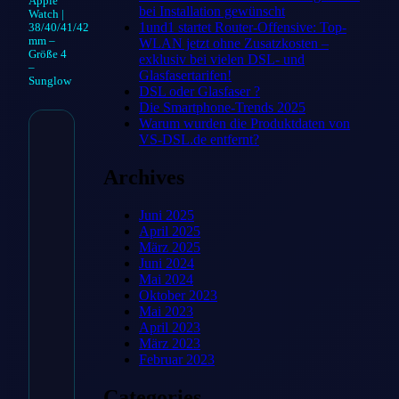
Apple
bei Installation gewünscht
Watch |
1und1 startet Router-Offensive: Top-
38/40/41/42
mm –
WLAN jetzt ohne Zusatzkosten –
Größe 4
exklusiv bei vielen DSL- und
–
Glasfasertarifen!
Sunglow
DSL oder Glasfaser ?
Die Smartphone-Trends 2025
Warum wurden die Produktdaten von
VS-DSL.de entfernt?
Silikon Solo Loop
Archives
für Apple Watch |
38/40/41/42 mm –
Juni 2025
April 2025
Größe 4 –
März 2025
Juni 2024
Sunglow
Mai 2024
Oktober 2023
Mai 2023
21,99
€
April 2023
März 2023
Februar 2023
Categories