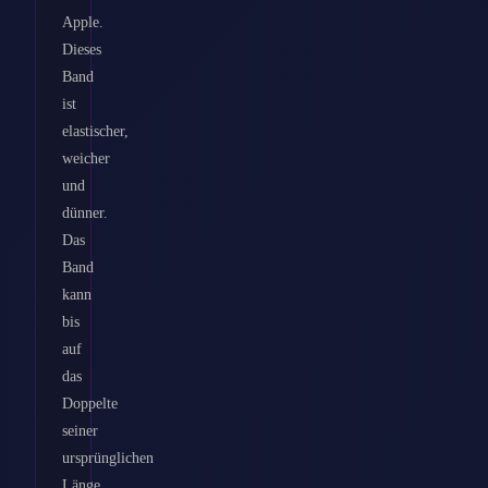
Apple.
Dieses
Band
ist
elastischer,
weicher
und
dünner.
Das
Band
kann
bis
auf
das
Doppelte
seiner
ursprünglichen
Länge