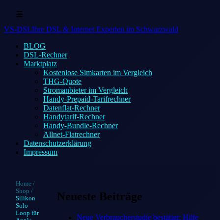
☰
VS-DSL
Ihre DSL & Internet Experten im Schwarzwald
BLOG
DSL-Rechner
Marktplatz
Kostenlose Simkarten im Vergleich
THG-Quote
Stromanbieter im Vergleich
Handy-Prepaid-Tarifrechner
Datenflat-Rechner
Handytarif-Rechner
Handy-Bundle-Rechner
Allnet-Flatrechner
Datenschutzerklärung
Impressum
Home
/
Shop
/
Neueste Beiträge
Silikon
Solo
Loop für
Neue Verbraucherstudie bestätigt: Hilfe