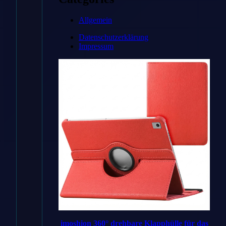
Zum
Angebot
Allgemein
→
Datenschutzerklärung
Impressum
* Affiliate-Link
Preisvergleich
Handyhuellen
✓ Bestes
DE
Angebot
imoshion 360° drehbare Klapphülle für das
Handyhuellen