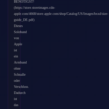
BENÖTIGST!
(https://store.storeimages.cdn-
apple.com/4668/store.apple.com/shop/Catalog/US/Images/bxxd/size-
guide_DE.pdf)
Dieses
Soloband
von
Apple
ist
ein
Armband
ohne
Schnalle
oder
Verschluss.
Dadurch
ist
das