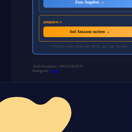
Zum Angebot →
amazon
.de
Auf Amazon suchen →
* Affiliate-Links. Preise inkl. MwSt., ggf. zzgl. Versand.
Artikelnummer: 194253416531
Kategorie:
Apple