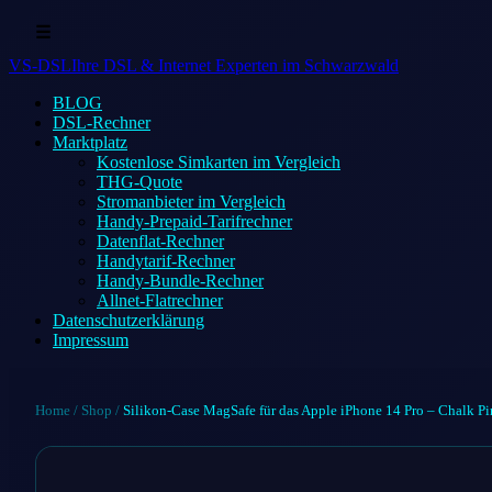
☰
VS-DSL
Ihre DSL & Internet Experten im Schwarzwald
BLOG
DSL-Rechner
Marktplatz
Kostenlose Simkarten im Vergleich
THG-Quote
Stromanbieter im Vergleich
Handy-Prepaid-Tarifrechner
Datenflat-Rechner
Handytarif-Rechner
Handy-Bundle-Rechner
Allnet-Flatrechner
Datenschutzerklärung
Impressum
Home
/
Shop
/
Silikon-Case MagSafe für das Apple iPhone 14 Pro – Chalk P