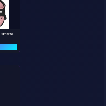
t⁺ Armband
→