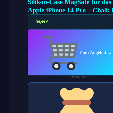
Silikon-Case MagSafe für das
Apple iPhone 14 Pro – Chalk 
39,99
€
Zum Angebot →
* Affiliate-Link