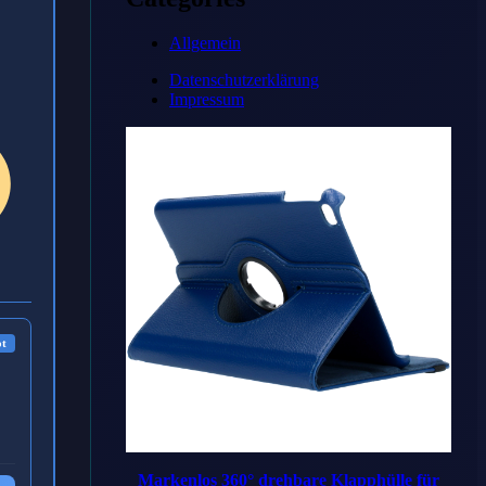
Allgemein
Datenschutzerklärung
Impressum
ot
Markenlos 360° drehbare Klapphülle für