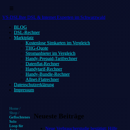
☰
VS-DSL
Ihre DSL & Internet Experten im Schwarzwald
BLOG
DSL-Rechner
Marktplatz
Kostenlose Simkarten im Vergleich
THG-Quote
Stromanbieter im Vergleich
Handy-Prepaid-Tarifrechner
Datenflat-Rechner
Handytarif-Rechner
Handy-Bundle-Rechner
Allnet-Flatrechner
Datenschutzerklärung
Impressum
Home
/
Shop
/
Neueste Beiträge
Geflochtenes
Solo
Loop für
Neue Verbraucherstudie bestätigt: Hilfe