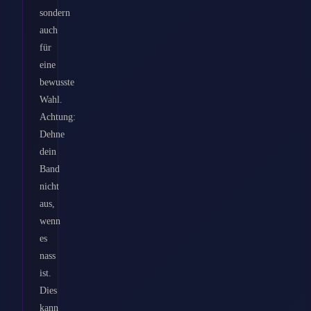
sondern
auch
für
eine
bewusste
Wahl.
Achtung:
Dehne
dein
Band
nicht
aus,
wenn
es
nass
ist.
Dies
kann