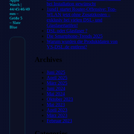
Apple
bei Installation gewünscht
Watch |
1und1 startet Router-Offensive: Top-
44/45/46/49
mm –
WLAN jetzt ohne Zusatzkosten –
Größe 5
exklusiv bei vielen DSL- und
– Slate
Glasfasertarifen!
Blue
DSL oder Glasfaser ?
Die Smartphone-Trends 2025
Warum wurden die Produktdaten von
VS-DSL.de entfernt?
Geflochtenes Solo
Archives
Loop für Apple
Watch |
Juni 2025
April 2025
44/45/46/49 mm –
März 2025
Juni 2024
Größe 5 – Slate
Mai 2024
Oktober 2023
Blue
Mai 2023
April 2023
39,99
€
März 2023
Februar 2023
Categories