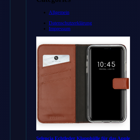
Zum
Allgemein
Angebot
Datenschutzerklärung
→
Impressum
* Affiliate-Link
Preisvergleich
Handyhuellen
✓ Bestes
Selencia Echtleder Klapphülle für das Apple