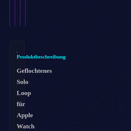
…
…
…
mm…
8,99
8,99
€
8,99
€
8,99
€
€
Ansehen
Ansehen
Ansehen
Ansehen
→
→
→
→
Produktbeschreibung
Geflochtenes
Solo
Loop
für
Apple
Watch