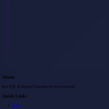
Glasfaser?
Ist
es
egal,
welche
Technik
man
hat,
…
Weiterlesen
→
About
Ihre DSL & Internet Experten im Schwarzwald
Quick Links
Shop