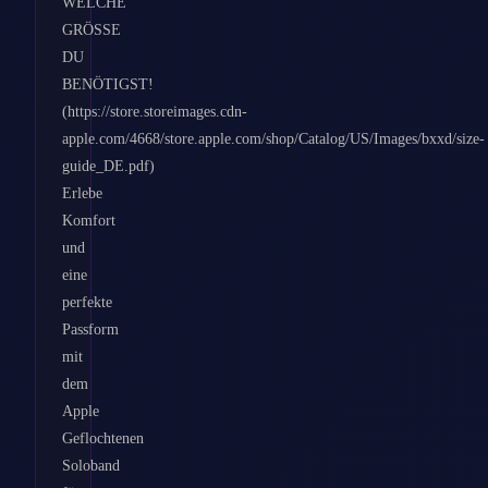
WELCHE
GRÖSSE
DU
BENÖTIGST!
(https://store.storeimages.cdn-
apple.com/4668/store.apple.com/shop/Catalog/US/Images/bxxd/size-
guide_DE.pdf)
Erlebe
Komfort
und
eine
perfekte
Passform
mit
dem
Apple
Geflochtenen
Soloband