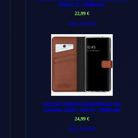
DE
Angebot
iPhone 11 - Hellbraun
Handyhuellen
Shop
22,99
€
DE
Zum Angebot
Preis
39,99 €
Versand
✓ Kostenlos
Zum Angebot
→
amazon
.de
Auf Amazon
suchen →
Selencia Echtleder Klapphülle für das
* Affiliate-Links. Preise inkl.
MwSt., ggf. zzgl. Versand.
Samsung Galaxy S20 FE - Hellbraun
24,99
€
Zum Angebot
Artikelnummer: 194253290018
Kategorie:
Apple