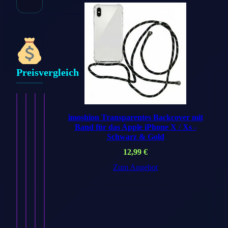
Preisvergleich
imoshion Transparentes Backcover mit
Band für das Apple iPhone X / Xs -
Schwarz & Gold
12,99
€
Zum Angebot
imoshion
imoshion
imoshion
imoshion
Silikon
Silikon
Silikon
Silikon-
Sport⁺
Sport⁺
Sport⁺
Armband⁺
Armband
Armband
Armband
für
für
für
für
Apple
Apple
Apple
Apple
Watch
Watch
Watch
Watch
|
|
|
|
38/40/41/42