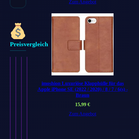
Zum Angebot
Preisvergleich
imoshion Luxuriöse Klapphülle für das
Apple iPhone SE (2022 / 2020) / 8 / 7 / 6(s) -
Braun
imoshion
imoshion
imoshion
imoshion
15,99
€
Silikon
Silikon-
Silikon-
Silikon
Sportarmband
Zum Angebot
Armband⁺
Armband⁺
Sport⁺
für
für
für
Armband
Apple
Apple
Apple
für
Watch
Watch
Watch
Apple
|
|
|
Watch
44/45/46/49…
38/40/41/42
44/45/46/49
|