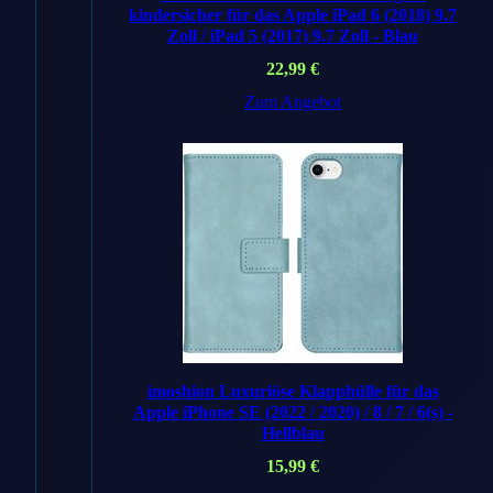
DE
Angebot
kindersicher für das Apple iPad 6 (2018) 9.7
Zoll / iPad 5 (2017) 9.7 Zoll - Blau
Handyhuellen
Shop
DE
22,99
€
Preis
19,99 €
Zum Angebot
Versand
✓ Kostenlos
Zum Angebot
→
amazon
.de
Auf Amazon
suchen →
* Affiliate-Links. Preise inkl.
MwSt., ggf. zzgl. Versand.
imoshion Luxuriöse Klapphülle für das
Apple iPhone SE (2022 / 2020) / 8 / 7 / 6(s) -
Hellblau
Artikelnummer: 194253028178
15,99
€
Kategorie:
Apple