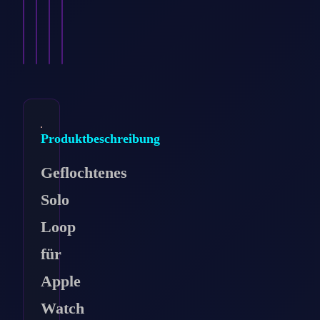
8,99
€
mm…
mm…
…
8,99
8,99
€
8,99
€
€
Ansehen
Ansehen
Ansehen
Ansehen
→
→
→
→
Produktbeschreibung
Geflochtenes
Solo
Loop
für
Apple
Watch