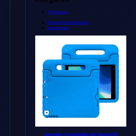
Zum
Allgemein
Angebot
Datenschutzerklärung
→
Impressum
* Affiliate-Link
Preisvergleich
Handyhuellen
✓ Bestes
imoshion Schutzhülle mit Handgriff