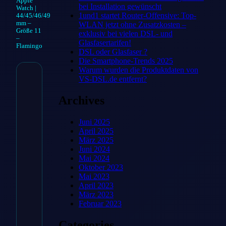
Apple
bei Installation gewünscht
Watch |
1und1 startet Router-Offensive: Top-
44/45/46/49
mm –
WLAN jetzt ohne Zusatzkosten –
Größe 11
exklusiv bei vielen DSL- und
–
Glasfasertarifen!
Flamingo
DSL oder Glasfaser ?
Die Smartphone-Trends 2025
Warum wurden die Produktdaten von
VS-DSL.de entfernt?
Geflochtenes Solo
Archives
Loop für Apple
Watch |
Juni 2025
April 2025
44/45/46/49 mm –
März 2025
Juni 2024
Größe 11 –
Mai 2024
Oktober 2023
Flamingo
Mai 2023
April 2023
19,99
€
März 2023
Februar 2023
Categories