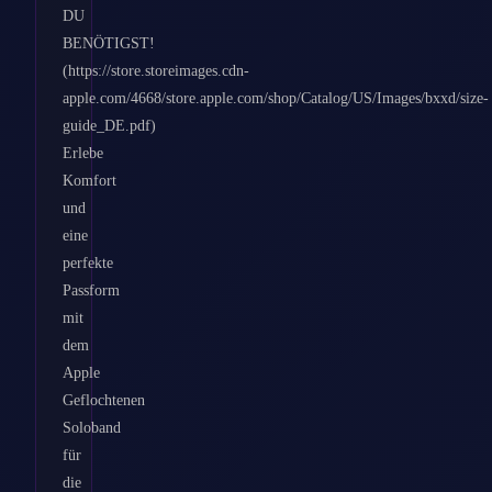
DU
BENÖTIGST!
(https://store.storeimages.cdn-
apple.com/4668/store.apple.com/shop/Catalog/US/Images/bxxd/size-
guide_DE.pdf)
Erlebe
Komfort
und
eine
perfekte
Passform
mit
dem
Apple
Geflochtenen
Soloband
für
die