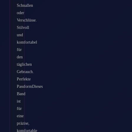
Schnallen
oder
Verschlüsse.
Stilvoll
und
komfortabel
für
den
täglichen
Gebrauch.
Perfekte
PassformDieses
Band
ist
für
eine
präzise,
komfortable