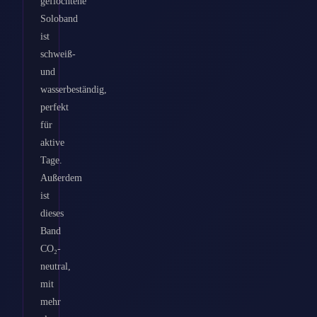
geflochtene
Soloband
ist
schweiß-
und
wasserbeständig,
perfekt
für
aktive
Tage.
Außerdem
ist
dieses
Band
CO₂-
neutral,
mit
mehr