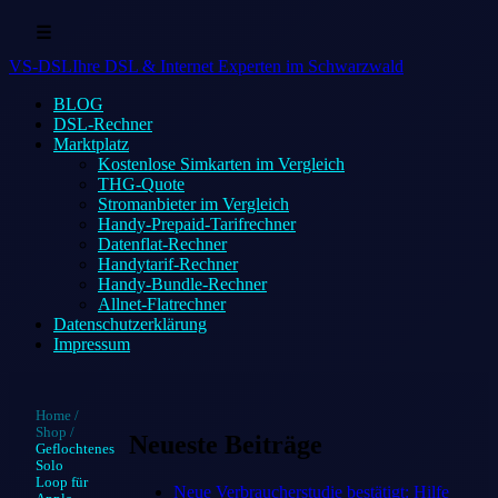
☰
VS-DSL
Ihre DSL & Internet Experten im Schwarzwald
BLOG
DSL-Rechner
Marktplatz
Kostenlose Simkarten im Vergleich
THG-Quote
Stromanbieter im Vergleich
Handy-Prepaid-Tarifrechner
Datenflat-Rechner
Handytarif-Rechner
Handy-Bundle-Rechner
Allnet-Flatrechner
Datenschutzerklärung
Impressum
Home
/
Shop
/
Neueste Beiträge
Geflochtenes
Solo
Loop für
Neue Verbraucherstudie bestätigt: Hilfe