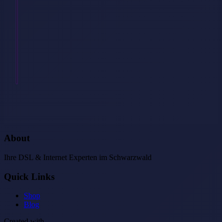
es
egal,
welche
Technik
man
hat,
…
Weiterlesen
→
About
Ihre DSL & Internet Experten im Schwarzwald
Quick Links
Shop
Blog
Created with