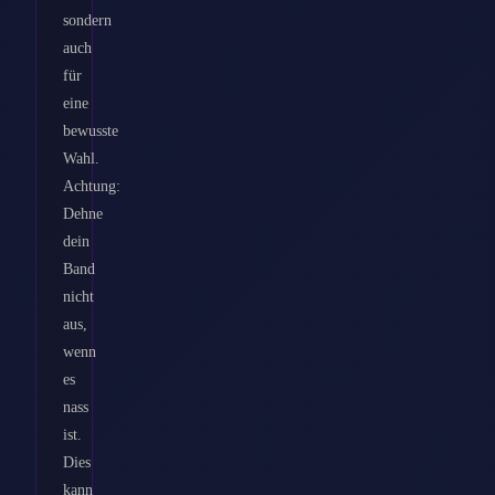
sondern
auch
für
eine
bewusste
Wahl.
Achtung:
Dehne
dein
Band
nicht
aus,
wenn
es
nass
ist.
Dies
kann