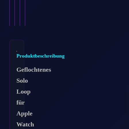
8,99
€
mm…
mm…
…
8,99
8,99
€
8,99
€
€
Ansehen
Ansehen
Ansehen
Ansehen
→
→
→
→
Produktbeschreibung
Geflochtenes
Solo
Loop
für
Apple
Watch