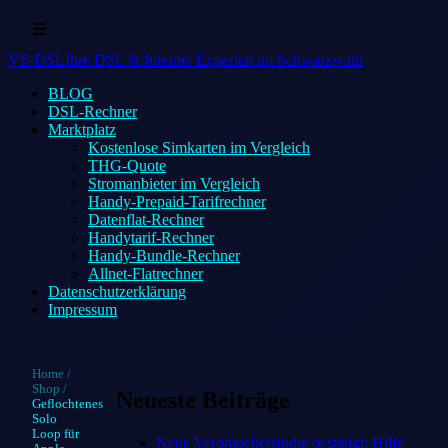
☰
VS-DSL
Ihre DSL & Internet Experten im Schwarzwald
BLOG
DSL-Rechner
Marktplatz
Kostenlose Simkarten im Vergleich
THG-Quote
Stromanbieter im Vergleich
Handy-Prepaid-Tarifrechner
Datenflat-Rechner
Handytarif-Rechner
Handy-Bundle-Rechner
Allnet-Flatrechner
Datenschutzerklärung
Impressum
Home
/
Shop
/
Neueste Beiträge
Geflochtenes
Solo
Loop für
Neue Verbraucherstudie bestätigt: Hilfe