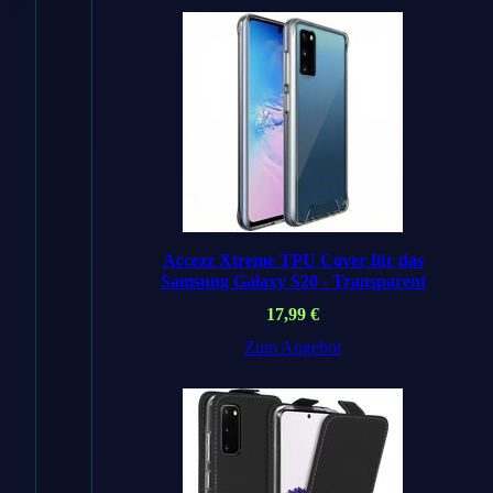
DE
Angebot
Handyhuellen
Shop
DE
Preis
39,99 €
Versand
✓ Kostenlos
Zum Angebot
→
Accezz Xtreme TPU Cover für das
amazon
.de
Samsung Galaxy S20 - Transparent
Auf Amazon
17,99
€
suchen →
Zum Angebot
* Affiliate-Links. Preise inkl.
MwSt., ggf. zzgl. Versand.
Artikelnummer: 194253288084
Kategorie:
Apple