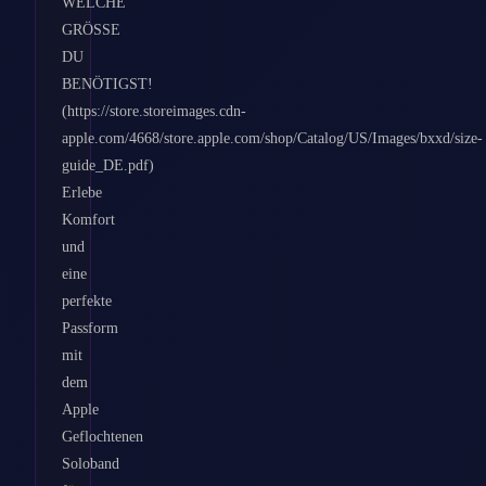
WELCHE
GRÖSSE
DU
BENÖTIGST!
(https://store.storeimages.cdn-
apple.com/4668/store.apple.com/shop/Catalog/US/Images/bxxd/size-
guide_DE.pdf)
Erlebe
Komfort
und
eine
perfekte
Passform
mit
dem
Apple
Geflochtenen
Soloband