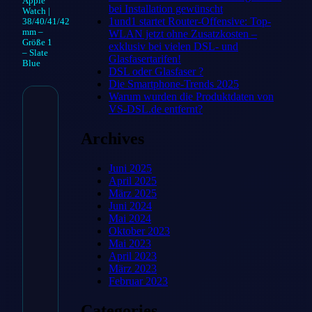
Apple
bei Installation gewünscht
Watch |
1und1 startet Router-Offensive: Top-
38/40/41/42
mm –
WLAN jetzt ohne Zusatzkosten –
Größe 1
exklusiv bei vielen DSL- und
– Slate
Glasfasertarifen!
Blue
DSL oder Glasfaser ?
Die Smartphone-Trends 2025
Warum wurden die Produktdaten von
VS-DSL.de entfernt?
Geflochtenes Solo
Archives
Loop für Apple
Watch |
Juni 2025
April 2025
38/40/41/42 mm –
März 2025
Juni 2024
Größe 1 – Slate
Mai 2024
Oktober 2023
Blue
Mai 2023
April 2023
39,99
€
März 2023
Februar 2023
Categories