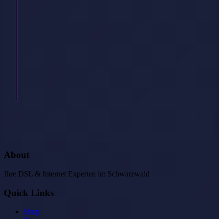
Glasfaser?
Ist
es
egal,
welche
Technik
man
hat,
…
Weiterlesen
→
About
Ihre DSL & Internet Experten im Schwarzwald
Quick Links
Shop